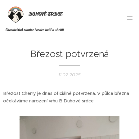
DUHOVÉ SRDCE
Chovatelská stanice border kolií a sheltií
Březost potvrzená
11.02.2025
Březost Cherry je dnes oficiálně potvrzená. V půlce března
očekáváme narození vrhu B Duhové srdce 😊