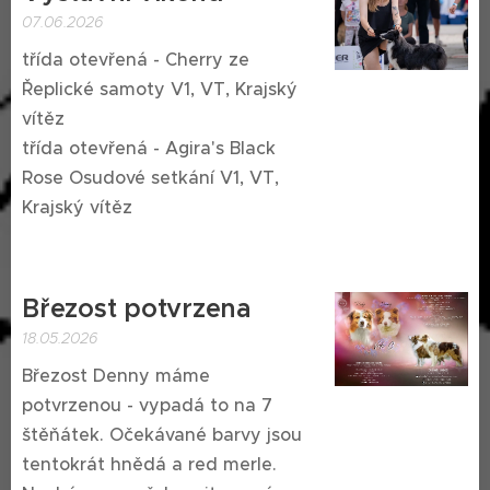
07.06.2026
třída otevřená - Cherry ze
Řeplické samoty V1, VT, Krajský
vítěz 🥇 😍
třída otevřená - Agira's Black
Rose Osudové setkání V1, VT,
Krajský vítěz 🥇 😍
Březost potvrzena
18.05.2026
Březost Denny máme
potvrzenou - vypadá to na 7
štěňátek. Očekávané barvy jsou
tentokrát hnědá a red merle.