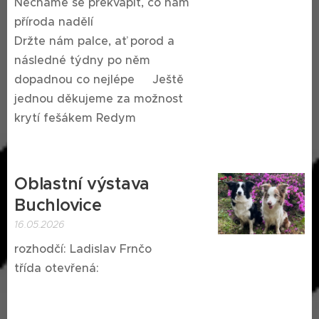
Necháme se překvapit, co nám
příroda nadělí 😅
Držte nám palce, ať porod a
následné týdny po něm
dopadnou co nejlépe ♥️Ještě
jednou děkujeme za možnost
krytí fešákem Redym😍🐾
Oblastní výstava
Buchlovice
16.05.2026
rozhodčí: Ladislav Frnčo
třída otevřená: