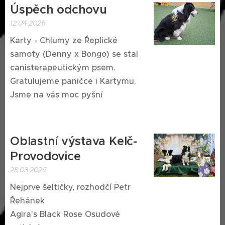
Úspěch odchovu
12.04.2026
Karty - Chlumy ze Řeplické
samoty (Denny x Bongo) se stal
canisterapeutickým psem.
Gratulujeme paničce i Kartymu.
Jsme na vás moc pyšní 😍♥️
Oblastní výstava Kelč-
Provodovice
28.03.2026
Nejprve šeltičky, rozhodčí Petr
Řehánek
Agira's Black Rose Osudové