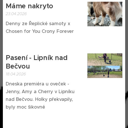
Máme nakryto ♥️
23.04.2026
Denny ze Řeplické samoty x
Chosen for You Crony Forever
Pasení - Lipník nad
Bečvou
18.04.2026
Dneska premiéra u oveček -
Jenny, Amy a Cherry v Lipníku
nad Bečvou. Holky překvapily,
byly moc šikovné ♥️🥰