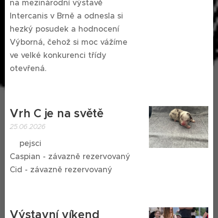
na mezinárodní výstavě
Intercanis v Brně a odnesla si
hezký posudek a hodnocení
Výborná, čehož si moc vážíme
ve velké konkurenci třídy
otevřená. 🥰
Vrh C je na světě
25.06.2026
🩵pejsci
Caspian - závazně rezervovaný
Cid - závazně rezervovaný
Výstavní víkend