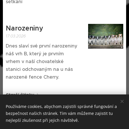
setkání
Narozeniny
17.03.2026
Dnes slaví své první narozeniny
náš vrh B, který je prvním
vrhem v naší chovatelské
stanici odchovaným na u nás
narozené fence Cherry.
Starší články
Používáme cookies, abychom zajistili správné fungování a
bezpečnost našich stránek. Tím vám můžeme zajistit tu
nejlepší zkušenost při jejich návštěvě.
Chovatelská stanice plemen border kolie a sheltie