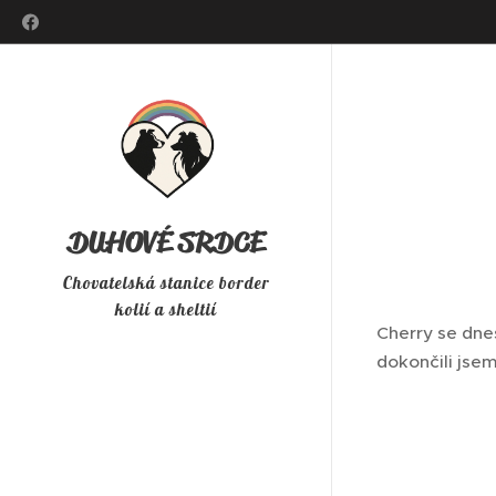
DUHOVÉ SRDCE
Chovatelská stanice border
kolií a sheltií
Cherry se dnes
dokončili jse