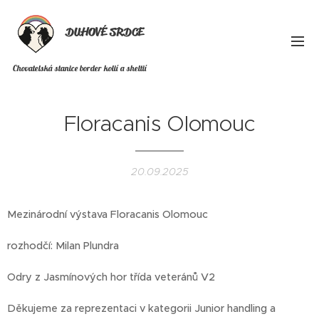
DUHOVÉ SRDCE
Chovatelská stanice border kolií a sheltií
Floracanis Olomouc
20.09.2025
Mezinárodní výstava Floracanis Olomouc
rozhodčí: Milan Plundra
Odry z Jasmínových hor třída veteránů V2
Děkujeme za reprezentaci v kategorii Junior handling a