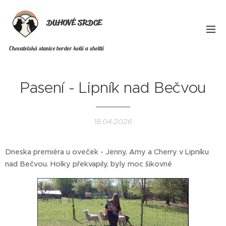
DUHOVÉ SRDCE
Chovatelská stanice border kolií a sheltií
Pasení - Lipník nad Bečvou
18.04.2026
Dneska premiéra u oveček - Jenny, Amy a Cherry v Lipníku
nad Bečvou. Holky překvapily, byly moc šikovné ♥️🥰