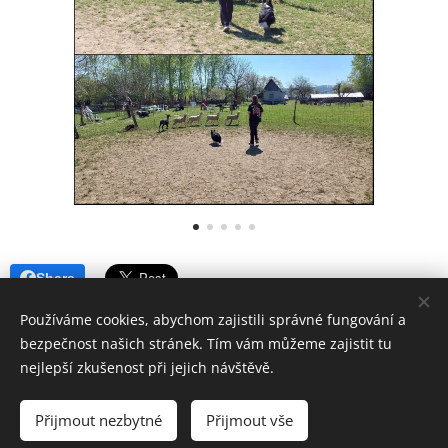
Share
Používáme cookies, abychom zajistili správné fungování a
bezpečnost našich stránek. Tím vám můžeme zajistit tu
nejlepší zkušenost při jejich návštěvě.
Chovatelská stanice plemen border kolie a sheltie
Přijmout nezbytné
Přijmout vše
Vytvořeno službou
Webnode
Cookies